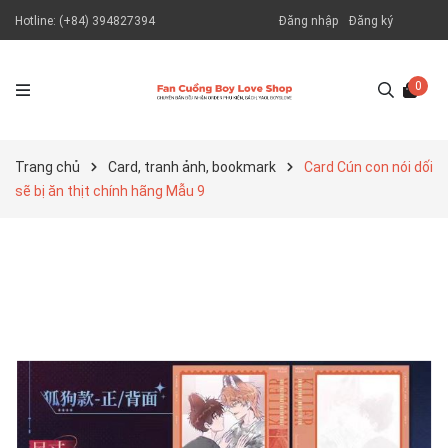
Hotline:
(+84) 394827394
Đăng nhập
Đăng ký
0
Trang chủ
Card, tranh ảnh, bookmark
Card Cún con nói dối
sẽ bị ăn thịt chính hãng Mẫu 9