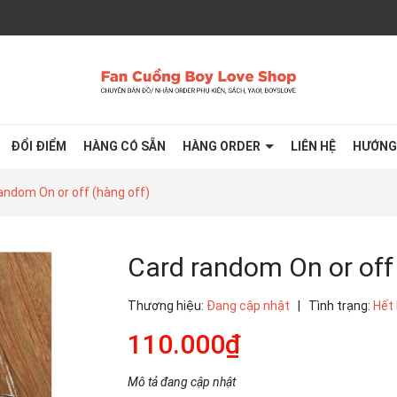
ĐỔI ĐIỂM
HÀNG CÓ SẴN
HÀNG ORDER
LIÊN HỆ
HƯỚNG
andom On or off (hàng off)
Card random On or off 
Thương hiệu:
Đang cập nhật
|
Tình trạng:
Hết
110.000₫
Mô tả đang cập nhật