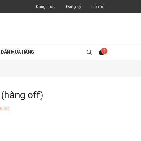
Đăng nhập
Đăng ký
Liên hệ
0
 DẪN MUA HÀNG
(hàng off)
 hàng