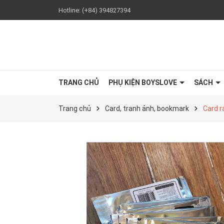
Hotline:
(+84) 394827394
TRANG CHỦ
PHỤ KIỆN BOYSLOVE
SÁCH
Trang chủ
Card, tranh ảnh, bookmark
Card r