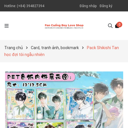
Hotline:
(+84) 394827394
Đăng nhập
Đăng ký
0
Trang chủ
Card, tranh ảnh, bookmark
Pack Shikishi Tan
học đợi tôi ngẫu nhiên