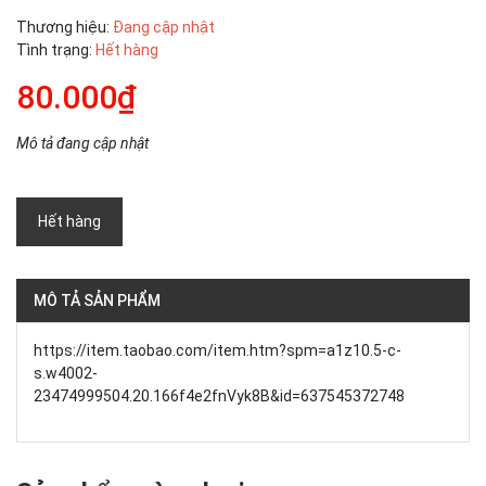
Thương hiệu:
Đang cập nhật
Tình trạng:
Hết hàng
80.000₫
Mô tả đang cập nhật
Hết hàng
MÔ TẢ SẢN PHẨM
https://item.taobao.com/item.htm?spm=a1z10.5-c-
s.w4002-
23474999504.20.166f4e2fnVyk8B&id=637545372748