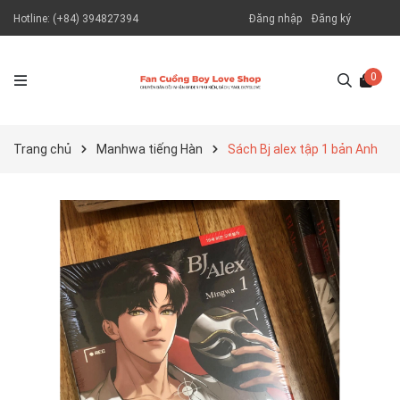
Hotline:
(+84) 394827394
Đăng nhập
Đăng ký
0
Trang chủ
Manhwa tiếng Hàn
Sách Bj alex tập 1 bản Anh